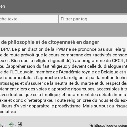
ien
 de philosophie et de citoyenneté en danger
DPC. Le plan d’action de la FWB ne se prononce pas sur l’élarg
e de route prévoit que le cours comprenne des «activités consac
gieux». Bien que la religion figurait déjà au programme du CPC4 
ite. L’appréhension du fait religieux y devient celle du dialogue in
ie de l’UCLouvain, membre de l’Académie royale de Belgique et s
e fondamentale: «L’approche de la religiosité par la notion techni
prentissages et s’assurer de la neutralité du maître et du respect 
viennent alors des voies d’approche rigoureuses, accessibles à tou
, avec tout ce que cela implique; et notamment des débats infini
axie et donc d’hétéropraxie. Toute religion crée du nous et du eux. 
ailleurs d’y voir apparaître le prosélytisme. Mais surtout au risq
colaire.»
lien
·
·
https://ligue-enseignement.be/edu