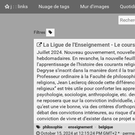
j : : links
Nuage de tags
Mur d'images
Quotid
Filtres
La Ligue de l'Enseignement - Le cours
Juillet 2024. Nouveau gouvernement, nouvelle 
hebdomadaires. En revanche, la nouvelle feuill
l’apprentissage de l’histoire des courants reli
Degryse s’inscrit dans la manière dont il la tra
Professeur ordinaire à la Faculté de philosoph
religions, Jean Leclercq décode cette différenc
religieux’’ est très utile pour conforter les ap
psychologie, sociologie, anthropologie, etc. de
ne reposera que sur la conviction individuelle
qu’est une vie bonne, via des critères d’orthopr
débat des convictions intérieures, au risque d’
conviction de vivre et d’exister dans ce projet s
philosophie
·
enseignement
·
belgique
October 15, 2024 at 12:15:24 PM GMT+2 * ·
perma