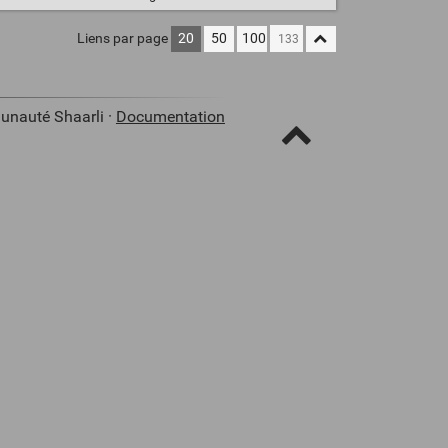
Liens par page
20
50
100
unauté Shaarli ·
Documentation