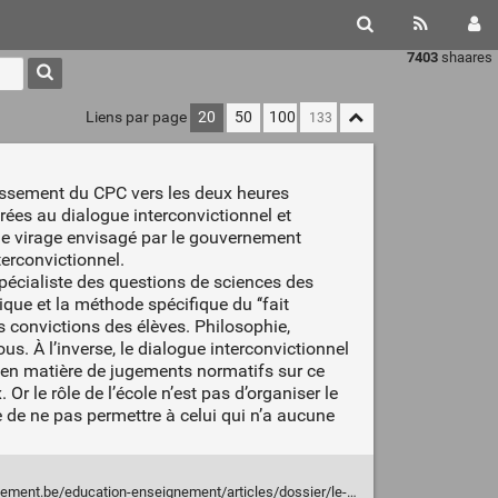
7403
shaares
Liens par page
20
50
100
issement du CPC vers les deux heures
rées au dialogue interconvictionnel et
, le virage envisagé par le gouvernement
terconvictionnel.
pécialiste des questions de sciences des
que et la méthode spécifique du ‘‘fait
des convictions des élèves. Philosophie,
s. À l’inverse, le dialogue interconvictionnel
s en matière de jugements normatifs sur ce
Or le rôle de l’école n’est pas d’organiser le
ue de ne pas permettre à celui qui n’a aucune
cation-enseignement/articles/dossier/le-cours-de-philosophie-et-de-citoyennete-en-danger