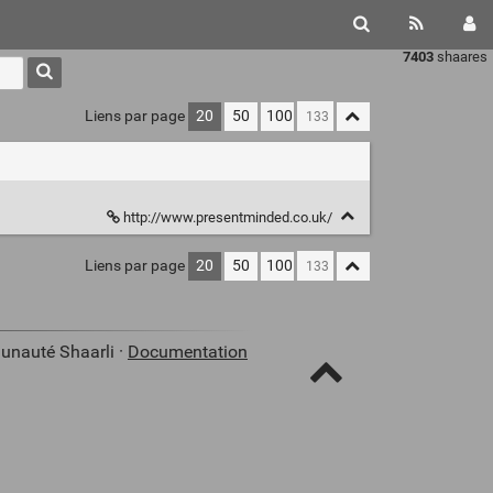
7403
shaares
Liens par page
20
50
100
http://www.presentminded.co.uk/
Liens par page
20
50
100
unauté Shaarli ·
Documentation