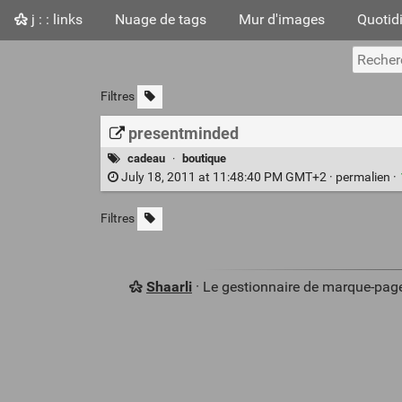
j : : links
Nuage de tags
Mur d'images
Quotid
Filtres
presentminded
cadeau
·
boutique
July 18, 2011 at 11:48:40 PM GMT+2 ·
permalien
·
Filtres
Shaarli
· Le gestionnaire de marque-pag