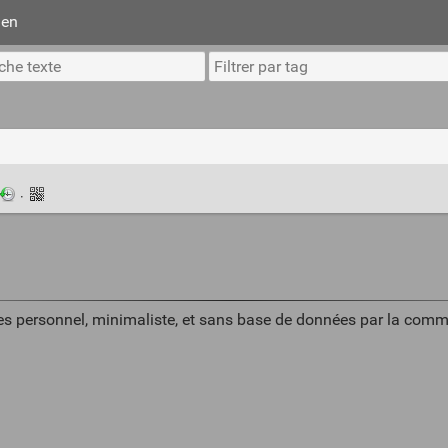
ien
·
es personnel, minimaliste, et sans base de données par la comm