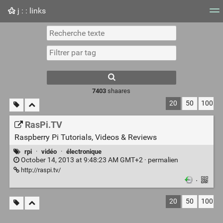
j : : links
Nuage de tags
Mur d'images
Quotidien
Flux RS
7403
shaares
20
50
100
RasPi.TV
Raspberry Pi Tutorials, Videos & Reviews
rpi
·
vidéo
·
électronique
October 14, 2013 at 9:48:23 AM GMT+2 ·
permalien
http://raspi.tv/
·
20
50
100