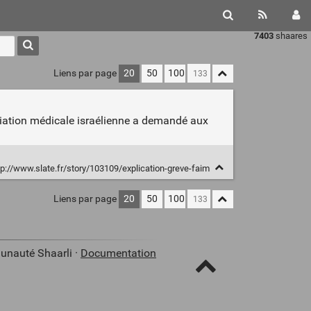
7403
shaares
Liens par page
20
50
100
sociation médicale israélienne a demandé aux
p://www.slate.fr/story/103109/explication-greve-faim
Liens par page
20
50
100
unauté Shaarli ·
Documentation