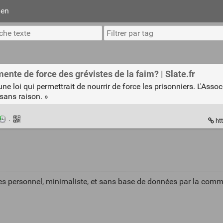
ien
mente de force des grévistes de la faim? | Slate.fr
ne loi qui permettrait de nourrir de force les prisonniers. L'As
 sans raison. »
·
htt
es personnel, minimaliste, et sans base de données par la comm