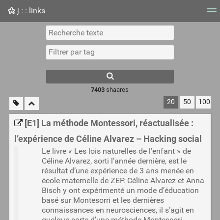
j : : links
Nuage de tags
Mur d'images
Quotidien
Flux RS
7403
shaares
20
50
100
[E1] La méthode Montessori, réactualisée :
l’expérience de Céline Alvarez – Hacking social
Le livre « Les lois naturelles de l’enfant » de
Céline Alvarez, sorti l’année dernière, est le
résultat d’une expérience de 3 ans menée en
école maternelle de ZEP. Céline Alvarez et Anna
Bisch y ont expérimenté un mode d’éducation
basé sur Montesorri et les dernières
connaissances en neurosciences, il s’agit en
quelque sorte d’une méthode Montessori