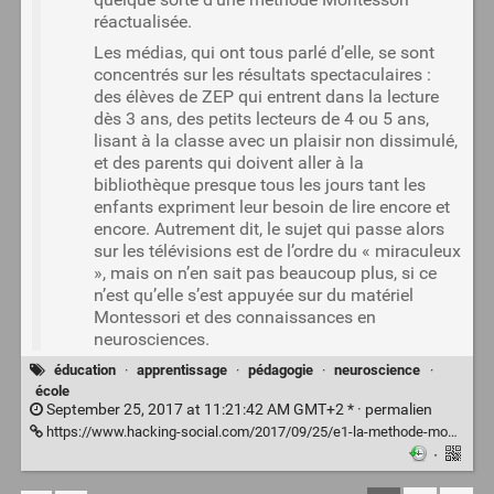
réactualisée.
Les médias, qui ont tous parlé d’elle, se sont
concentrés sur les résultats spectaculaires :
des élèves de ZEP qui entrent dans la lecture
dès 3 ans, des petits lecteurs de 4 ou 5 ans,
lisant à la classe avec un plaisir non dissimulé,
et des parents qui doivent aller à la
bibliothèque presque tous les jours tant les
enfants expriment leur besoin de lire encore et
encore. Autrement dit, le sujet qui passe alors
sur les télévisions est de l’ordre du « miraculeux
», mais on n’en sait pas beaucoup plus, si ce
n’est qu’elle s’est appuyée sur du matériel
Montessori et des connaissances en
neurosciences.
éducation
·
apprentissage
·
pédagogie
·
neuroscience
·
école
September 25, 2017 at 11:21:42 AM GMT+2 * ·
permalien
https://www.hacking-social.com/2017/09/25/e1-la-methode-montessori-reactualisee-lexperience-de-celine-alvarez/
·