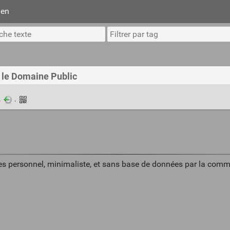
ien
e le Domaine Public
·
·
es personnel, minimaliste, et sans base de données par la comm