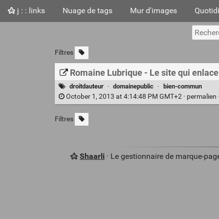
j : : links
Nuage de tags
Mur d'images
Quotid
Filtres
Romaine Lubrique - Le site qui enlac
droitdauteur
·
domainepublic
·
bien-commun
October 1, 2013 at 4:14:48 PM GMT+2 ·
permalien
Filtres
Shaarli
· Le gestionnaire de marque-pag