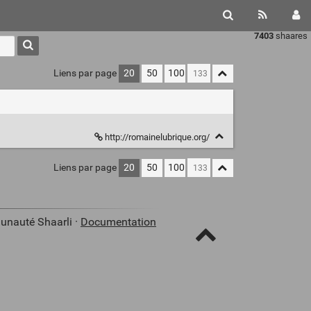
7403
shaares
Liens par page
20
50
100
http://romainelubrique.org/
Liens par page
20
50
100
unauté Shaarli ·
Documentation