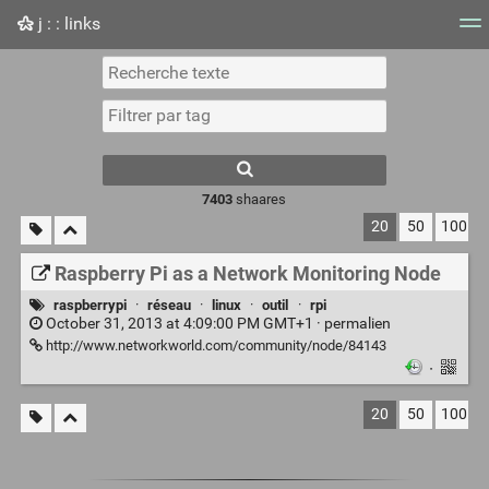
j : : links
Nuage de tags
Mur d'images
Quotidien
Flux RS
7403
shaares
20
50
100
Raspberry Pi as a Network Monitoring Node
raspberrypi
·
réseau
·
linux
·
outil
·
rpi
October 31, 2013 at 4:09:00 PM GMT+1 ·
permalien
http://www.networkworld.com/community/node/84143
·
20
50
100