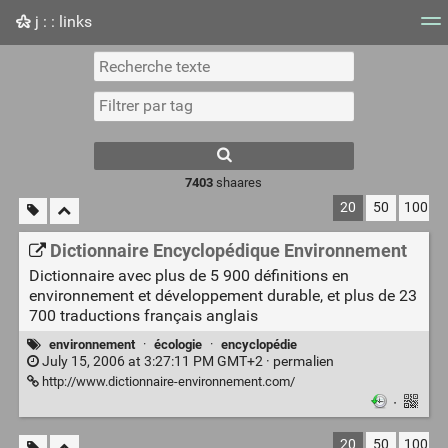
j : : links
Nuage de tags
Mur d'images
Quotidien
Flux RS
7403
shaares
20
50
100
Dictionnaire Encyclopédique Environnement
Dictionnaire avec plus de 5 900 définitions en
environnement et développement durable, et plus de 23
700 traductions français anglais
environnement
·
écologie
·
encyclopédie
July 15, 2006 at 3:27:11 PM GMT+2 ·
permalien
http://www.dictionnaire-environnement.com/
·
20
50
100