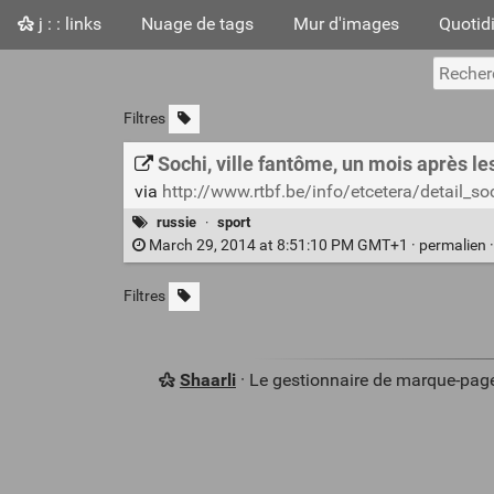
j : : links
Nuage de tags
Mur d'images
Quotid
Filtres
Sochi, ville fantôme, un mois après le
via
http://www.rtbf.be/info/etcetera/detail_s
russie
·
sport
March 29, 2014 at 8:51:10 PM GMT+1 ·
permalien
Filtres
Shaarli
· Le gestionnaire de marque-pag