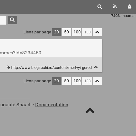
7403
shaares
Liens par page
20
50
100
s-hommes?id=8234450
http://www.blogsochi.ru/content/mertvyi-gorod
Liens par page
20
50
100
unauté Shaarli ·
Documentation