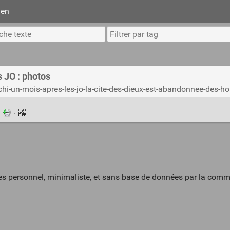
ien
s JO : photos
ochi-un-mois-apres-les-jo-la-cite-des-dieux-est-abandonnee-de
·
·
es personnel, minimaliste, et sans base de données par la comm