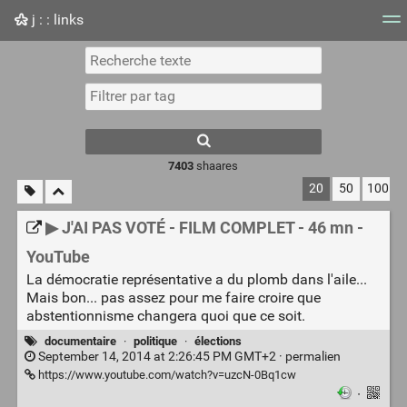
j : : links
Nuage de tags
Mur d'images
Quotidien
Flux RS
7403
shaares
20
50
100
▶ J'AI PAS VOTÉ - FILM COMPLET - 46 mn -
YouTube
La démocratie représentative a du plomb dans l'aile...
Mais bon... pas assez pour me faire croire que
abstentionnisme changera quoi que ce soit.
documentaire
·
politique
·
élections
September 14, 2014 at 2:26:45 PM GMT+2 ·
permalien
https://www.youtube.com/watch?v=uzcN-0Bq1cw
·