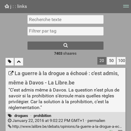
j : : links
Nuage de tags
Mur d'images
Quotidien
Flux RS
7403
shaares
20
50
100
La guerre à la drogue a échoué : c'est admis,
même à Davos - La Libre.be
"C’est admis même à Davos. La question n’est plus de
savoir si la prohibition s’écroule mais quelles règles
privilégier. Car la solution à la prohibition, c’est la
réglementation."
drogues
·
prohibition
January 22, 2016 at 9:02:22 PM GMT+1 ·
permalien
http://www.lalibre.be/debats/opinions/la-guerre-a-la-drogue-a-echoue-56a0fb853570b38a58476d98