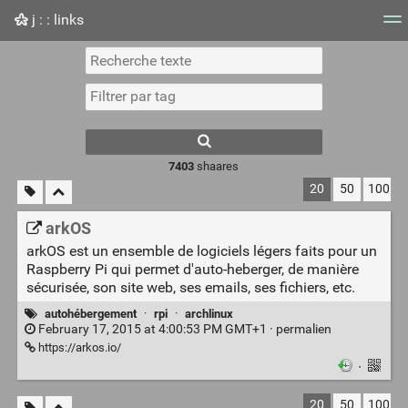
j : : links
Nuage de tags
Mur d'images
Quotidien
Flux RS
7403
shaares
20
50
100
arkOS
arkOS est un ensemble de logiciels légers faits pour un
Raspberry Pi qui permet d'auto-heberger, de manière
sécurisée, son site web, ses emails, ses fichiers, etc.
autohébergement
·
rpi
·
archlinux
February 17, 2015 at 4:00:53 PM GMT+1 ·
permalien
https://arkos.io/
·
20
50
100