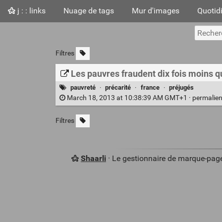
j : : links
Nuage de tags
Mur d'images
Quotid
Filtres
Les pauvres fraudent dix fois moins q
pauvreté
·
précarité
·
france
·
préjugés
March 18, 2013 at 10:38:39 AM GMT+1 ·
permalie
Filtres
Shaarli
· Le gestionnaire de marque-pag