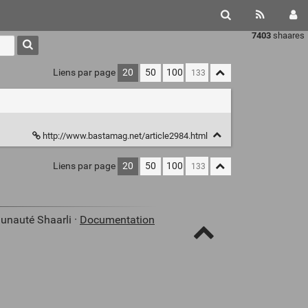
7403
shaares
Liens par page
20
50
100
http://www.bastamag.net/article2984.html
Liens par page
20
50
100
unauté Shaarli ·
Documentation