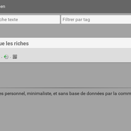
ien
ue les riches
n
·
·
es personnel, minimaliste, et sans base de données par la comm