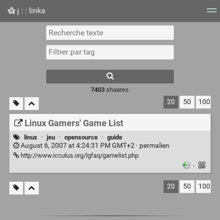
j : : links
Nuage de tags
Mur d'images
Quotidien
Flux RS
7403
shaares
20
50
100
Linux Gamers' Game List
linux
·
jeu
·
opensource
·
guide
August 6, 2007 at 4:24:31 PM GMT+2 ·
permalien
http://www.icculus.org/lgfaq/gamelist.php
·
20
50
100