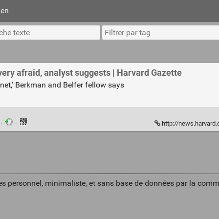
ien
very afraid, analyst suggests | Harvard Gazette
rnet,’ Berkman and Belfer fellow says
n
·
·
http://news.harvard.edu/gazett
es personnel, minimaliste, et sans base de données par la comm