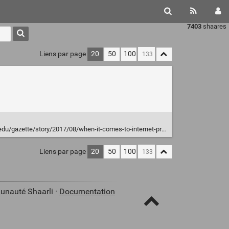
7403
shaares
Liens par page
20
50
100
e/story/2017/08/when-it-comes-to-internet-privacy-be-very-afraid-analyst-suggests/
Liens par page
20
50
100
unauté Shaarli ·
Documentation