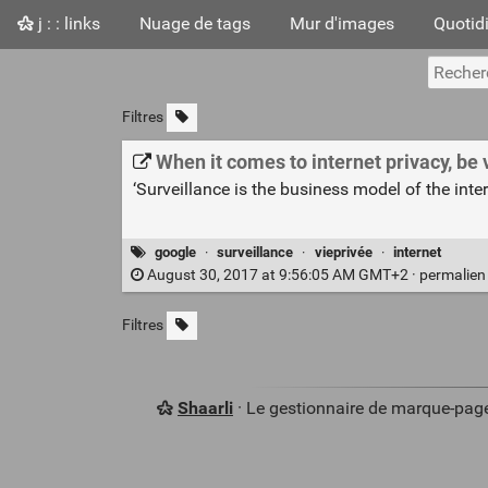
j : : links
Nuage de tags
Mur d'images
Quotid
Filtres
When it comes to internet privacy, be 
‘Surveillance is the business model of the inte
google
·
surveillance
·
vieprivée
·
internet
August 30, 2017 at 9:56:05 AM GMT+2 ·
permalie
Filtres
Shaarli
· Le gestionnaire de marque-pag