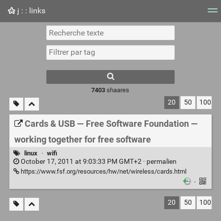
j : : links
Nuage de tags
Mur d'images
Quotidien
Flux RS
7403
shaares
20
50
100
Cards & USB — Free Software Foundation —
working together for free software
linux
·
wifi
October 17, 2011 at 9:03:33 PM GMT+2 ·
permalien
https://www.fsf.org/resources/hw/net/wireless/cards.html
·
20
50
100