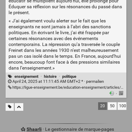
éducatif se multiplient aujourd’hui, elle prolonge pour
Éduquer sa réflexion sur les résonances du passé dans
le présent.
« J'ai également voulu alerter sur le fait que les
enseignants ne sont jamais à l'abri des sanctions
politiques. En écrivant le livre, j'ai été frappée par
certaines résonances avec des événements
contemporains. La répression qu'a traversée le couple
Freinet dans les années 1930 n'est malheureusement
pas un cas isolé dans le temps. En France, aujourd'hui
encore, beaucoup font face à des pressions similaires
dans l’enseignement.»
enseignement
·
histoire
·
politique
April 24, 2025 at 11:11:45 AM GMT+2 * ·
permalien
https://ligue-enseignement.be/education-enseignement/articles/dossier/entretien-avec-laurence-de-cock-quand-lextreme-droite-est-au-pouvoir-lecole-est-la-premiere-cible
·
20
50
100
Shaarli
· Le gestionnaire de marque-pages