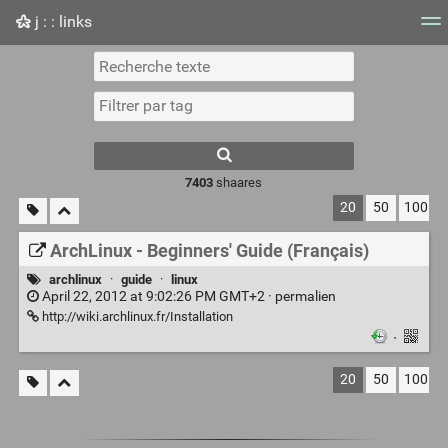
j : : links
Nuage de tags
Mur d'images
Quotidien
Flux RS
7403
shaares
20
50
100
ArchLinux - Beginners' Guide (Français)
archlinux
·
guide
·
linux
April 22, 2012 at 9:02:26 PM GMT+2 ·
permalien
http://wiki.archlinux.fr/Installation
·
20
50
100