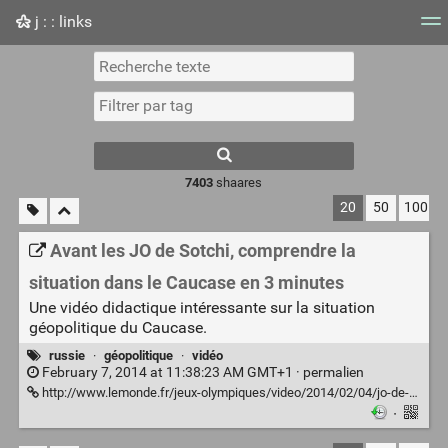
j : : links
Nuage de tags
Mur d'images
Quotidien
Flux RS
7403
shaares
20
50
100
Avant les JO de Sotchi, comprendre la
situation dans le Caucase en 3 minutes
Une vidéo didactique intéressante sur la situation
géopolitique du Caucase.
russie
·
géopolitique
·
vidéo
February 7, 2014 at 11:38:23 AM GMT+1 ·
permalien
http://www.lemonde.fr/jeux-olympiques/video/2014/02/04/jo-de-sotchi-comprendre-la-situation-dans-le-caucase-en-3-minutes_4357843_1616891.html
·