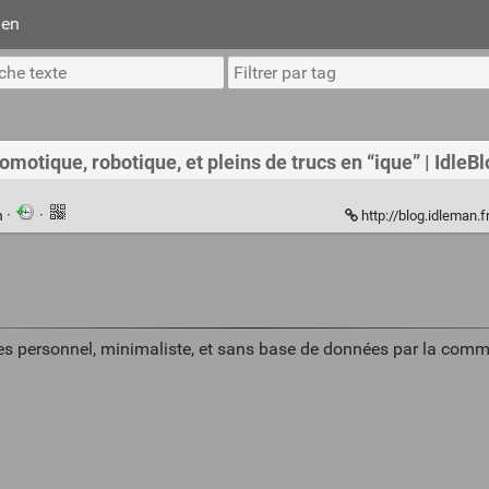
ien
otique, robotique, et pleins de trucs en “ique” | IdleBl
n
·
·
http://blog.idleman.fr/somm
es personnel, minimaliste, et sans base de données par la comm