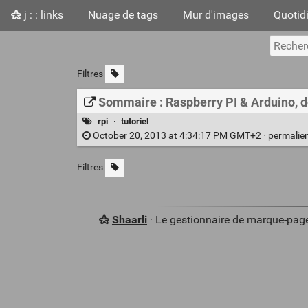
j : : links
Nuage de tags
Mur d'images
Quotid
Filtres
Sommaire : Raspberry PI & Arduino, dom
rpi
·
tutoriel
October 20, 2013 at 4:34:17 PM GMT+2 ·
permalie
Filtres
Shaarli
· Le gestionnaire de marque-pag