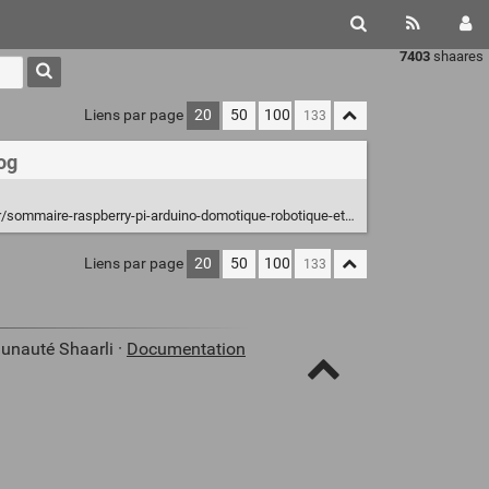
7403
shaares
Liens par page
20
50
100
og
aire-raspberry-pi-arduino-domotique-robotique-et-pleins-de-trucs-en-ique/
Liens par page
20
50
100
unauté Shaarli ·
Documentation