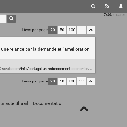
7403
shaares
Liens par page
20
50
100
r une relance par la demande et l'amélioration
nfo/portugal-un-redressement-economique-et-social-qui-prend-bruxelles-contre-pied-190588
Liens par page
20
50
100
unauté Shaarli ·
Documentation