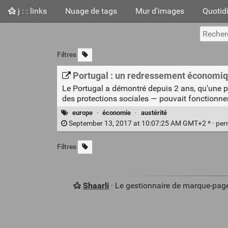
j : : links
Nuage de tags
Mur d'images
Quotid
Filtres
Portugal : un redressement économiqu
Le Portugal a démontré depuis 2 ans, qu'une po
des protections sociales — pouvait fonctionner
europe
·
économie
·
austérité
September 13, 2017 at 10:07:25 AM GMT+2 * ·
per
Filtres
Shaarli
· Le gestionnaire de marque-pag