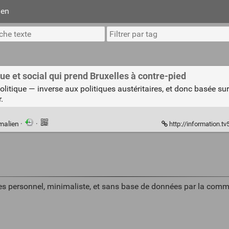
ien
e et social qui prend Bruxelles à contre-pied
litique — inverse aux politiques austéritaires, et donc basée su
.
malien
·
·
http://information.tv5monde.com/i
es personnel, minimaliste, et sans base de données par la comm