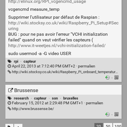
http://elinux.org/RPI_vcgencmd_usage
vcgencmd measure_temp
Supprimer l'utilisateur par défaut de Raspian :
http://wiki.stocksy.co.uk/wiki/Raspberry_Pi_Setup#Sec
uring
BUG : pour ne pas avoir l'erreur "VCHI initialization
failed" quand on veut vérifier les capteurs (
http://www.it-weetjes.nl/vchi-initialization-failed/
sudo usermod -a -G video USER
rpi
·
capteur
April 22, 2013 at 7:12:40 PM GMT+2 ·
permalien
http://wiki.stocksy.co.uk/wiki/Raspberry_Pi_onboard_temperature_sensors
·
Brussense
research
·
capteur
·
son
·
bruxelles
February 15, 2012 at 2:29:48 PM GMT+1 ·
permalien
http://www.brussense.be/
·
20
50
100