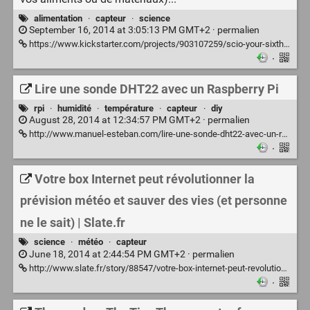
alimentation
·
capteur
·
science
September 16, 2014 at 3:05:13 PM GMT+2 ·
permalien
https://www.kickstarter.com/projects/903107259/scio-your-sixth-sense-a-pocket-molecular-sensor-fo
·
Lire une sonde DHT22 avec un Raspberry Pi
rpi
·
humidité
·
température
·
capteur
·
diy
August 28, 2014 at 12:34:57 PM GMT+2 ·
permalien
http://www.manuel-esteban.com/lire-une-sonde-dht22-avec-un-raspberry-pi/
·
Votre box Internet peut révolutionner la
prévision météo et sauver des vies (et personne
ne le sait) | Slate.fr
science
·
météo
·
capteur
June 18, 2014 at 2:44:54 PM GMT+2 ·
permalien
http://www.slate.fr/story/88547/votre-box-internet-peut-revolutionner-la-prevision-meteo-et-sauver-des-vies
·