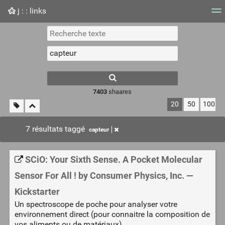
j : : links
Nuage de tags
Mur d'images
Quotidien
Flux RS
7403
shaares
20
50
100
7 résultats taggé
capteur
SCiO: Your Sixth Sense. A Pocket Molecular
Sensor For All ! by Consumer Physics, Inc. —
Kickstarter
Un spectroscope de poche pour analyser votre
environnement direct (pour connaitre la composition de
vos aliments ou de matériaux)...