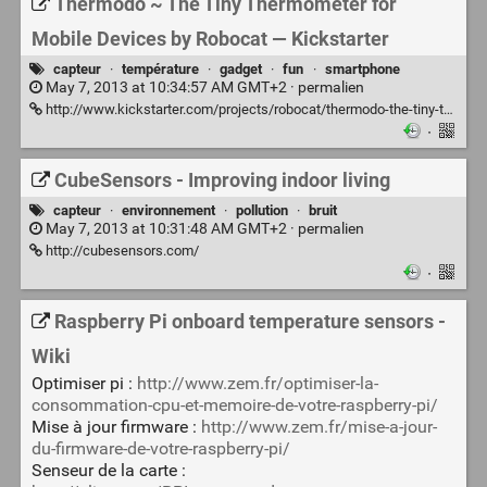
Thermodo ~ The Tiny Thermometer for
Mobile Devices by Robocat — Kickstarter
capteur
·
température
·
gadget
·
fun
·
smartphone
May 7, 2013 at 10:34:57 AM GMT+2 ·
permalien
http://www.kickstarter.com/projects/robocat/thermodo-the-tiny-thermometer-for-mobile-devices
·
CubeSensors - Improving indoor living
capteur
·
environnement
·
pollution
·
bruit
May 7, 2013 at 10:31:48 AM GMT+2 ·
permalien
http://cubesensors.com/
·
Raspberry Pi onboard temperature sensors -
Wiki
Optimiser pi :
http://www.zem.fr/optimiser-la-
consommation-cpu-et-memoire-de-votre-raspberry-pi/
Mise à jour firmware :
http://www.zem.fr/mise-a-jour-
du-firmware-de-votre-raspberry-pi/
Senseur de la carte :