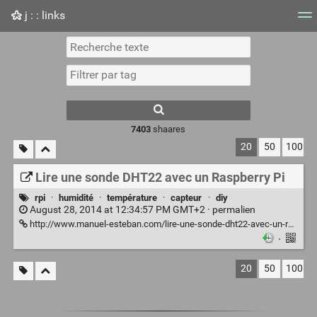
j : : links
Nuage de tags
Mur d'images
Quotidien
Flux RS
7403
shaares
20
50
100
Lire une sonde DHT22 avec un Raspberry Pi
rpi
·
humidité
·
température
·
capteur
·
diy
August 28, 2014 at 12:34:57 PM GMT+2 ·
permalien
http://www.manuel-esteban.com/lire-une-sonde-dht22-avec-un-raspberry-pi/
·
20
50
100