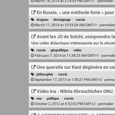
March 18, 2014 at 3:14:55 PM GMT+1 ·
permalien
En Russie, « une méthode forte » pour
drogues
·
témoignage
·
russie
March 11, 2014 at 10:53:28 AM GMT+1 ·
permalie
Avant les JO de Sotchi, comprendre la
Une vidéo didactique intéressante sur la situa
russie
·
géopolitique
·
vidéo
February 7, 2014 at 11:38:23 AM GMT+1 ·
permali
Une querelle sur Kant dégénère en cou
philosophie
·
russie
September 17, 2013 at 1:50:21 PM GMT+2 ·
perma
Vidéo Ina - Nikita Khrouchtchev ONU, 
onu
·
politique
·
russie
October 2, 2012 at 6:32:02 PM GMT+2 ·
permalien