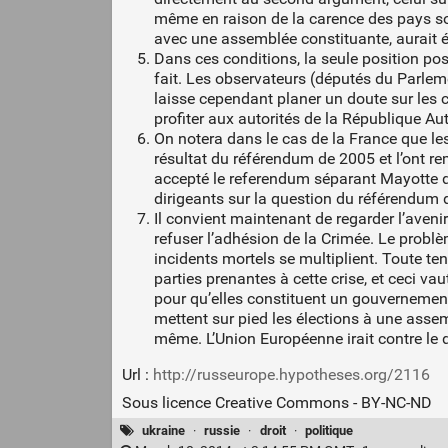
même en raison de la carence des pays sou
avec une assemblée constituante, aurait ét
Dans ces conditions, la seule position po
fait. Les observateurs (députés du Parlem
laisse cependant planer un doute sur les 
profiter aux autorités de la République Au
On notera dans le cas de la France que les
résultat du référendum de 2005 et l’ont re
accepté le referendum séparant Mayotte des
dirigeants sur la question du référendum 
Il convient maintenant de regarder l’avenir
refuser l’adhésion de la Crimée. Le problè
incidents mortels se multiplient. Toute ten
parties prenantes à cette crise, et ceci v
pour qu’elles constituent un gouvernement
mettent sur pied les élections à une asse
même. L’Union Européenne irait contre le dr
Url :
http://russeurope.hypotheses.org/2116
Sous licence Creative Commons - BY-NC-ND
ukraine
·
russie
·
droit
·
politique