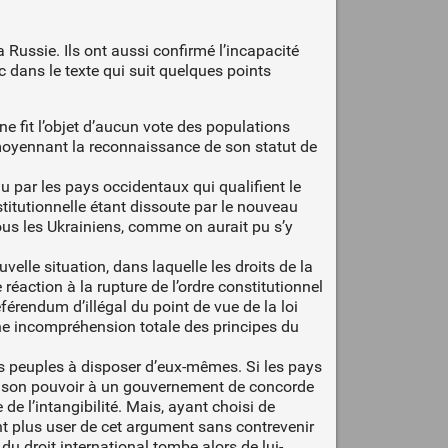
 Russie. Ils ont aussi confirmé l’incapacité
nc dans le texte qui suit quelques points
e fit l’objet d’aucun vote des populations
, moyennant la reconnaissance de son statut de
nnu par les pays occidentaux qui qualifient le
stitutionnelle étant dissoute par le nouveau
ous les Ukrainiens, comme on aurait pu s’y
elle situation, dans laquelle les droits de la
réaction à la rupture de l’ordre constitutionnel
référendum d’illégal du point de vue de la loi
une incompréhension totale des principes du
 des peuples à disposer d’eux-mêmes. Si les pays
te son pouvoir à un gouvernement de concorde
 de l’intangibilité. Mais, ayant choisi de
nt plus user de cet argument sans contrevenir
du droit international tombe alors de lui-