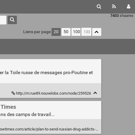
7403
shaares
Liens par page
20
50
100
er la Toile russe de messages pro-Poutine et
http://m.rue89.nouvelobs.com/node/259526
w Times
ns des camps de travail...
ticle/plan-to-send-russian-drug-addicts-to-labor-camps-slammed-by-experts/519191.html