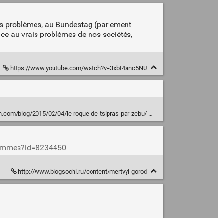
s problèmes, au Bundestag (parlement
ace au vrais problèmes de nos sociétés,
https://www.youtube.com/watch?v=3xbI4anc5NU
n.com/blog/2015/02/04/le-roque-de-tsipras-par-zebu/
s-hommes?id=8234450
http://www.blogsochi.ru/content/mertvyi-gorod