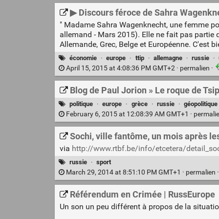
▶ Discours féroce de Sahra Wagenkne
" Madame Sahra Wagenknecht, une femme polit
allemand - Mars 2015). Elle ne fait pas partie
Allemande, Grec, Belge et Européenne. C'est bien
économie
·
europe
·
ttip
·
allemagne
·
russie
·
April 15, 2015 at 4:08:36 PM GMT+2 ·
permalien
·
Blog de Paul Jorion » Le roque de Tsi
politique
·
europe
·
grèce
·
russie
·
géopolitique
February 6, 2015 at 12:08:39 AM GMT+1 ·
permali
Sochi, ville fantôme, un mois après le
via
http://www.rtbf.be/info/etcetera/detail_s
russie
·
sport
March 29, 2014 at 8:51:10 PM GMT+1 ·
permalien
Référendum en Crimée | RussEurope
Un son un peu différent à propos de la situati