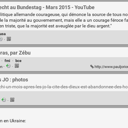
cht au Bundestag - Mars 2015 - YouTube
ique allemande courageuse, qui dénonce la source de tous no
 de la majorité au gouvernement, mais elle a un courage féroce f
 triste, que la majorité est aveuglée par le dieu argent."
usa
·
pras, par Zébu
·
fmi
·
bce
en
·
·
http://www.pauljorio
s JO : photos
ochi-un-mois-apres-les-jo-la-cite-des-dieux-est-abandonnee-de
·
·
on en Ukraine: