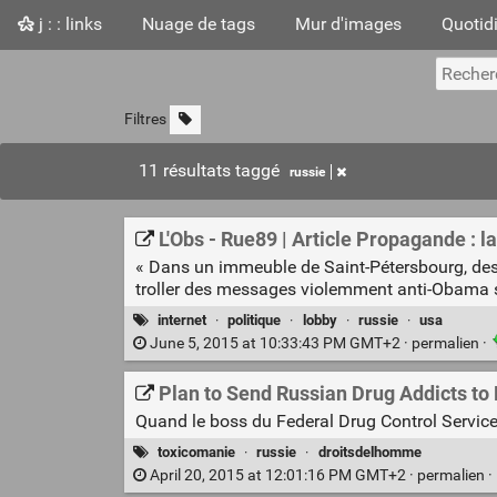
j : : links
Nuage de tags
Mur d'images
Quotid
Filtres
11 résultats taggé
russie
L'Obs - Rue89 | Article Propagande : l
« Dans un immeuble de Saint-Pétersbourg, des 
troller des messages violemment anti-Obama s
internet
·
politique
·
lobby
·
russie
·
usa
June 5, 2015 at 10:33:43 PM GMT+2 ·
permalien
·
Plan to Send Russian Drug Addicts t
Quand le boss du Federal Drug Control Service
toxicomanie
·
russie
·
droitsdelhomme
April 20, 2015 at 12:01:16 PM GMT+2 ·
permalien
·