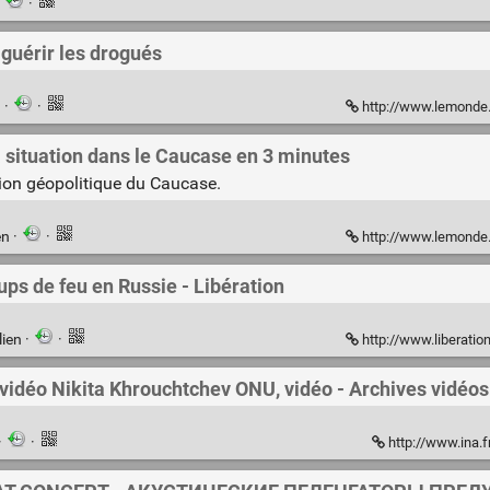
·
·
 guérir les drogués
n
·
·
http://www.lemonde.fr/interna
 situation dans le Caucase en 3 minutes
tion géopolitique du Caucase.
en
·
·
http://www.lemonde.fr/jeux-olympiques/
ps de feu en Russie - Libération
lien
·
·
http://www.liberation.fr/mon
vidéo Nikita Khrouchtchev ONU, vidéo - Archives vidéos :
·
·
http://www.ina.f