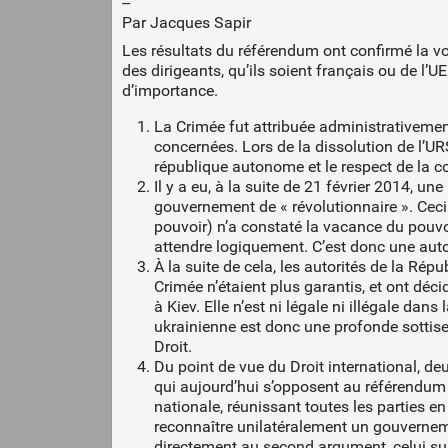
--
Par Jacques Sapir
Les résultats du référendum ont confirmé la vol
des dirigeants, qu’ils soient français ou de l’U
d’importance.
La Crimée fut attribuée administrativement
concernées. Lors de la dissolution de l’U
république autonome et le respect de la co
Il y a eu, à la suite de 21 février 2014, un
gouvernement de « révolutionnaire ». Ceci 
pouvoir) n’a constaté la vacance du pouvo
attendre logiquement. C’est donc une autor
À la suite de cela, les autorités de la Ré
Crimée n’étaient plus garantis, et ont déc
à Kiev. Elle n’est ni légale ni illégale dan
ukrainienne est donc une profonde sottise
Droit.
Du point de vue du Droit international, deu
qui aujourd’hui s’opposent au référendum
nationale, réunissant toutes les parties en 
reconnaître unilatéralement un gouverneme
directement au second argument, celui sur l