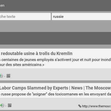
ien
a redoutable usine à trolls du Kremlin
centaines de jeunes employés s’activent jour et nuit pour inond
ur des sites américains.»
·
o Labor Camps Slammed by Experts | News | The Mosco
 russe propose de "soigner" des toxicomanes en les envoyant da
·
http://www.themoscowtimes.com/ar