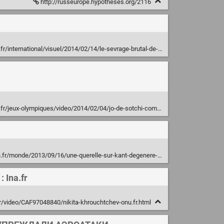
http://russeurope.hypotheses.org/2116
tional/visuel/2014/02/14/le-sevrage-brutal-de-iekaterinbourg_4366004_3210.html
video/2014/02/04/jo-de-sotchi-comprendre-la-situation-dans-le-caucase-en-3-minutes_4357843_1616891.html
de/2013/09/16/une-querelle-sur-kant-degenere-en-coups-de-feu-en-russie_932326
 Ina.fr
r/video/CAF97048840/nikita-khrouchtchev-onu.fr.html