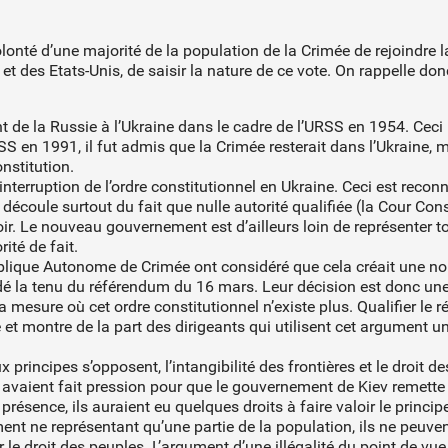
onté d’une majorité de la population de la Crimée de rejoindre la
E et des Etats-Unis, de saisir la nature de ce vote. On rappelle do
 de la Russie à l’Ukraine dans le cadre de l’URSS en 1954. Ceci n
RSS en 1991, il fut admis que la Crimée resterait dans l’Ukraine
nstitution.
e interruption de l’ordre constitutionnel en Ukraine. Ceci est reco
découle surtout du fait que nulle autorité qualifiée (la Cour Con
ir. Le nouveau gouvernement est d’ailleurs loin de représenter t
ité de fait.
publique Autonome de Crimée ont considéré que cela créait une nouv
idé la tenu du référendum du 16 mars. Leur décision est donc une 
s la mesure où cet ordre constitutionnel n’existe plus. Qualifier le 
 et montre de la part des dirigeants qui utilisent cet argument 
x principes s’opposent, l’intangibilité des frontières et le droit
 avaient fait pression pour que le gouvernement de Kiev remet
présence, ils auraient eu quelques droits à faire valoir le principe
nt ne représentant qu’une partie de la population, ils ne peuve
e droit des peuples. L’argument d’une illégalité du point de vue 