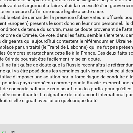
levant cet argument à faire valoir la nécessité d’un gouvernem
é en mesure d’offrir une issue légale à cette crise.
ssible était de demander la présence d’observateurs officiels po
ent Européen) présents le sont donc en leur nom personnel. Ils d
conditions de tenue du scrutin, mais ce doute provenant de l’att
tonome de Crimée. Ce vote, dans les faits, semble s’être tenu dan
 dirigeants qui aujourd’hui contestent le référendum en Ukraine 
mplacé par un traité (le Traité de Lisbonne) qui ne fut pas prés
 Comores et rattachant cette île à la France. Ces deux faits sou
de Crimée pourrait être facilement mise en doute.
. Il ne fait guère de doute que la Russie reconnaîtra le référend
me qui va être posé dans les semaines qui viennent est celui des 
tative d’imposer une solution par la force risque de conduire à la 
aut pour les pays européens comme pour la Russie, exercent une pr
 de concorde nationale réunissant tous les partis, pour qu’elles
mblée constituante. La signature de tout accord international pa
oit si elle signait avec lui un quelconque traité.