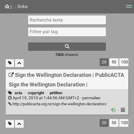
j : : links
Nuage de tags
Mur d'images
Quotidien
Flux RS
7403
shaares
20
50
100
Sign the Wellington Declaration | PublicACTA
Sign the Wellington Declaration |
acta
·
copyright
·
pétition
April 19, 2010 at 1:44:56 AM GMT+2 ·
permalien
http://publicacta.org.nz/sign-the-wellington-declaration/
·
20
50
100